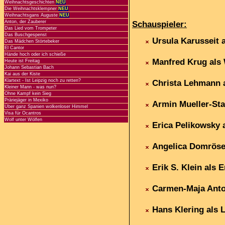
Weihnachtsgeschichten
NEU
Die Weihnachtsklempner
NEU
Weihnachtsgans Auguste
NEU
Anton, der Zauberer
Schauspieler:
Das Lied vom Trompeter
Das Buschgespenst
Ursula Karusseit 
Das Mädchen Störtebeker
El Cantor
Hände hoch oder ich schieße
Manfred Krug als 
Heute ist Freitag
Johann Sebastian Bach
Kai aus der Kiste
Klartext - Ist Leipzig noch zu retten?
Christa Lehmann a
Kleiner Mann - was nun?
Ohne Kampf kein Sieg
Präriejäger in Mexiko
Armin Mueller-Sta
Über ganz Spanien wolkenloser Himmel
Visa für Ocantros
Wolf unter Wölfen
Erica Pelikowsky a
Angelica Domröse 
Erik S. Klein als 
Carmen-Maja Anto
Hans Klering als 