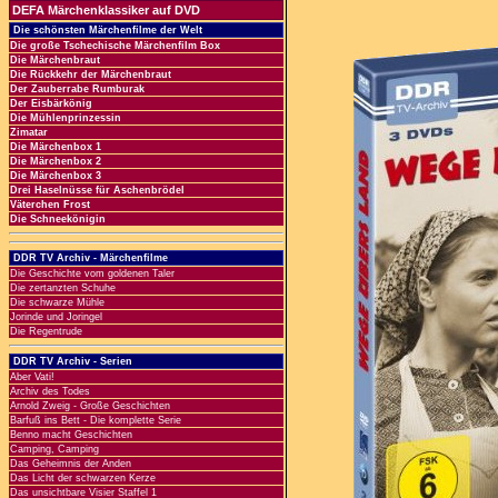
DEFA Märchenklassiker auf DVD
Die schönsten Märchenfilme der Welt
Die große Tschechische Märchenfilm Box
Die Märchenbraut
Die Rückkehr der Märchenbraut
Der Zauberrabe Rumburak
Der Eisbärkönig
Die Mühlenprinzessin
Zimatar
Die Märchenbox 1
Die Märchenbox 2
Die Märchenbox 3
Drei Haselnüsse für Aschenbrödel
Väterchen Frost
Die Schneekönigin
DDR TV Archiv - Märchenfilme
Die Geschichte vom goldenen Taler
Die zertanzten Schuhe
Die schwarze Mühle
Jorinde und Joringel
Die Regentrude
DDR TV Archiv - Serien
Aber Vati!
Archiv des Todes
Arnold Zweig - Große Geschichten
Barfuß ins Bett - Die komplette Serie
Benno macht Geschichten
Camping, Camping
Das Geheimnis der Anden
Das Licht der schwarzen Kerze
Das unsichtbare Visier Staffel 1