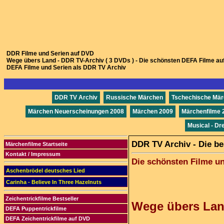
DDR Filme und Serien auf DVD
Wege übers Land - DDR TV-Archiv ( 3 DVDs ) - Die schönsten DEFA Filme a
DEFA Filme und Serien als DDR TV Archiv
DDR TV Archiv
Russische Märchen
Tschechische Mä
Märchen Neuerscheinungen 2008
Märchen 2009
Märchenfilme 
Musical - Dr
DDR TV Archiv - Die b
Märchenfilme Startseite
Kontakt / Impressum
Die schönsten Filme u
Aschenbrödel deutsches Lied
Carinha - Believe In Three Hazelnuts
Zeichentrickfilme Bestseller
Wege übers Land
DEFA Puppentrickfilme
DEFA Zeichentrickfilme auf DVD