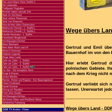
Das unsichtbare Visier Staffel 2
Die Lindstedts
Treffpunkt Flughafen
Rentner haben niemals Zeit
Spuk im Hochhaus
Spuk unterm Riesenrad
Spuk von Draussen
Geschichten übern Gartenzaun
Märkische Chronik ( 1. Staffel )
Wege übers Land
Märkische Chronik ( 2. Staffel )
Familie Neumann - 1. Staffel
Ferienheim Bergkristall
Hochhausgeschichten
Maxe Baumann
Gertrud und Emil übe
Mein lieber Mann und ich
Mensch Hermann
Bauernhof im von den 
Stülpner-Legende
Wege übers Land
Zahn um Zahn - 1. Staffel
Hier erlebt Gertrud d
Zahn um Zahn - 2. Staffel
Zahn um Zahn - 3. Staffel
NEU
polnischen Gebiete. Ih
Zur See - Die komplette Serie
nach dem Krieg nicht 
Krupp & Krause
Jockei Monika
Rächer, Retter und Rapiere - Der Bauerngeneral
Gertrud verliebt sich 
Clown Ferdinand
Daniel Druskat
lassen. Unerwartet jedo
Einzug ins Paradies
Front ohne Gnade
Hochhausgeschichten
Sachsens Glanz und Preußens Gloria
Gefährliche Fahndung
Wege übers Land - DDR
DDR TV Archiv - Filme