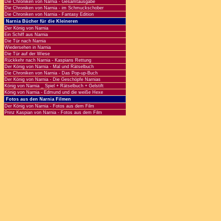
Die Chroniken von Narnia - Gesamtausgabe
Die Chroniken von Narnia - im Schmuckschober
Die Chroniken von Narnia - Fantasy Edition
Narnia Bücher für die Kleineren
Der König von Narnia
Ein Schiff aus Narnia
Die Tür nach Narnia
Wiedersehen in Narnia
Die Tür auf der Wiese
Rückkehr nach Narnia - Kaspians Rettung
Der König von Narnia - Mal und Rätselbuch
Die Chroniken von Narnia - Das Pop-up-Buch
Der König von Narnia - Die Geschöpfe Narnias
König von Narnia _ Spiel + Rätselbuch + Gelstift
König von Narnia - Edmund und die weiße Hexe
Fotos aus den Narnia Filmen
Der König von Narnia - Fotos aus dem Film
Prinz Kaspian von Narnia - Fotos aus dem Film