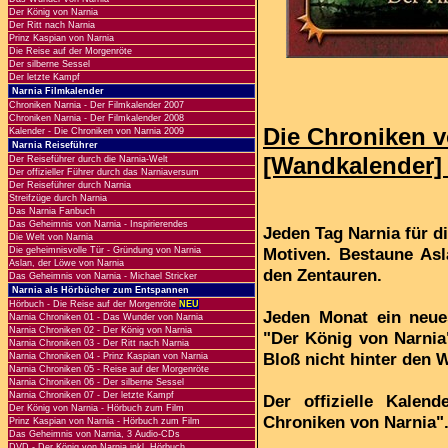
Der König von Narnia
Der Ritt nach Narnia
Prinz Kaspian von Narnia
Die Reise auf der Morgenröte
Der silberne Sessel
Der letzte Kampf
Narnia Filmkalender
Chroniken Narnia - Der Filmkalender 2007
Chroniken Narnia - Der Filmkalender 2008
Die Chroniken v
Kalender - Die Chroniken von Narnia 2009
Narnia Reiseführer
[Wandkalender] 
Der Reiseführer durch die Narnia-Welt
Der offizieller Führer durch das Narniaversum
Der Reiseführer durch Narnia
Streifzüge durch Narnia
Das Narnia Fanbuch
Das Geheimnis von Narnia - Inspirierendes
Jeden Tag Narnia für d
Die Welt von Narnia
Motiven. Bestaune As
Die geheimnisvolle Tür - Gründung von Narnia
Aslan, der Löwe von Narnia
den Zentauren.
Das Geheimnis von Narnia - Michael Stricker
Narnia als Hörbücher zum Entspannen
Hörbuch - Die Reise auf der Morgenröte
NEU
Jeden Monat ein neue
Narnia Chroniken 01 - Das Wunder von Narnia
Narnia Chroniken 02 - Der König von Narnia
"Der König von Narnia"
Narnia Chroniken 03 - Der Ritt nach Narnia
Bloß nicht hinter den
Narnia Chroniken 04 - Prinz Kaspian von Narnia
Narnia Chroniken 05 - Reise auf der Morgenröte
Narnia Chroniken 06 - Der silberne Sessel
Narnia Chroniken 07 - Der letzte Kampf
Der offizielle Kalend
Der König von Narnia - Hörbuch zum Film
Chroniken von Narnia"
Prinz Kaspian von Narnia - Hörbuch zum Film
Das Geheimnis von Narnia, 3 Audio-CDs
DVD - Der König von Narnia inkl. Hörbuch