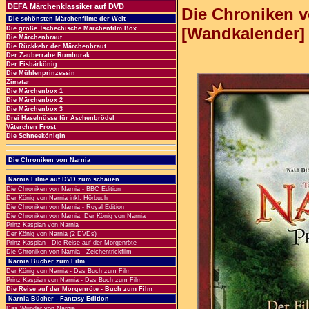
DEFA Märchenklassiker auf DVD
Die Chroniken v
Die schönsten Märchenfilme der Welt
[Wandkalender] 
Die große Tschechische Märchenfilm Box
Die Märchenbraut
Die Rückkehr der Märchenbraut
Der Zauberrabe Rumburak
Der Eisbärkönig
Die Mühlenprinzessin
Zimatar
Die Märchenbox 1
Die Märchenbox 2
Die Märchenbox 3
Drei Haselnüsse für Aschenbrödel
Väterchen Frost
Die Schneekönigin
Die Chroniken von Narnia
Narnia Filme auf DVD zum schauen
Die Chroniken von Narnia - BBC Edition
Der König von Narnia inkl. Hörbuch
Die Chroniken von Narnia - Royal Edition
Die Chroniken von Narnia: Der König von Narnia
Prinz Kaspian von Narnia
Der König von Narnia (2 DVDs)
Prinz Kaspian - Die Reise auf der Morgenröte
Die Chroniken von Narnia - Zeichentrickfilm
Narnia Bücher zum Film
Der König von Narnia - Das Buch zum Film
Prinz Kaspian von Narnia - Das Buch zum Film
Die Reise auf der Morgenröte - Buch zum Film
Narnia Bücher - Fantasy Edition
Das Wunder von Narnia