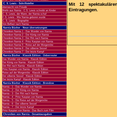
Mit 12 spektakuläre
C. S. Lewis - Schriftsteller
überrascht von Freude
Eintragungen.
Briefe aus Narnia - C.S. Lewis schreibt an Kinder
C. S. Lewis, der Mann, der Narnia schuf
C.S. Lewis - Wie Narnia geboren wurde
C. S. Lewis - Biographie
Von Belfast nach Narnia
Narnia Bücher - Neue übersetzungen
Chroniken Narnia 1 - Das Wunder von Narnia
Chroniken Narnia 2 - Der König von Narnia
Chroniken Narnia 3 - Der Ritt nach Narnia
Chroniken Narnia 4 - Prinz Kaspian von Narnia
Chroniken Narnia 5 - Reise auf der Morgenröte
Chroniken Narnia 6 - Der silberne Sessel
Chroniken Narnia 7 - Der letzte Kampf
Narnia Bücher - Klassik Edition - Ueberreuter
Das Wunder von Narnia - Klassik Edition
Der König von Narnia - Klassik Edition
Der Ritt nach Narnia - Klassik Edition
Prinz Kaspian von Narnia - Klassik Edition
Reise auf der Morgenröte - Klassik Edition
Der silberne Sessel - Klassik Edition
Der letzte Kampf - Klassik Edition
Narnia Bücher - Klassik Edition - Brendow
Narnia - 1 - Das Wunder von Narnia
Narnia - 2 - Der König von Narnia
Narnia - 3 - Der Ritt nach Narnia
Narnia - 4 - Prinz Kaspian von Narnia
Narnia - 5 - Die Reise auf der Morgenröte
Narnia - 6 - Der silberne Sessel
Narnia - 7 - Der letzte Kampf
Prinz Kaspian von Narnia - Das Buch zum Film
Chroniken von Narnia - Gesamtausgaben