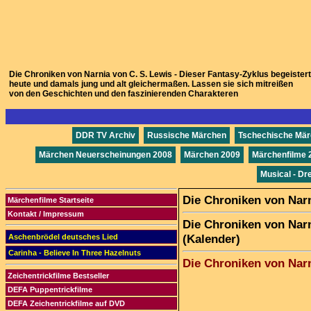
Die Chroniken von Narnia von C. S. Lewis - Dieser Fantasy-Zyklus begeistert
heute und damals jung und alt gleichermaßen. Lassen sie sich mitreißen
von den Geschichten und den faszinierenden Charakteren
DDR TV Archiv
Russische Märchen
Tschechische Mä
Märchen Neuerscheinungen 2008
Märchen 2009
Märchenfilme 
Musical - Dr
Die Chroniken von Nar
Märchenfilme Startseite
Kontakt / Impressum
Die Chroniken von Narn
(Kalender)
Aschenbrödel deutsches Lied
Carinha - Believe In Three Hazelnuts
Die Chroniken von Nar
Zeichentrickfilme Bestseller
DEFA Puppentrickfilme
DEFA Zeichentrickfilme auf DVD