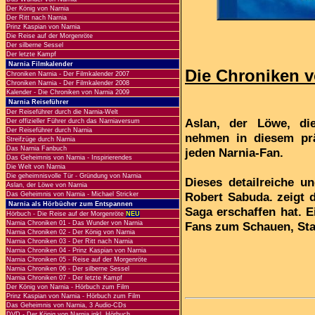
Der König von Narnia
Der Ritt nach Narnia
Prinz Kaspian von Narnia
Die Reise auf der Morgenröte
Der silberne Sessel
Der letzte Kampf
Narnia Filmkalender
Die Chroniken 
Chroniken Narnia - Der Filmkalender 2007
Chroniken Narnia - Der Filmkalender 2008
Kalender - Die Chroniken von Narnia 2009
Narnia Reiseführer
Der Reiseführer durch die Narnia-Welt
Aslan, der Löwe, di
Der offizieller Führer durch das Narniaversum
Der Reiseführer durch Narnia
nehmen in diesem pr
Streifzüge durch Narnia
Das Narnia Fanbuch
jeden Narnia-Fan.
Das Geheimnis von Narnia - Inspirierendes
Die Welt von Narnia
Die geheimnisvolle Tür - Gründung von Narnia
Dieses detailreiche un
Aslan, der Löwe von Narnia
Robert Sabuda. zeigt d
Das Geheimnis von Narnia - Michael Stricker
Narnia als Hörbücher zum Entspannen
Saga erschaffen hat. E
Hörbuch - Die Reise auf der Morgenröte
NEU
Narnia Chroniken 01 - Das Wunder von Narnia
Fans zum Schauen, St
Narnia Chroniken 02 - Der König von Narnia
Narnia Chroniken 03 - Der Ritt nach Narnia
Narnia Chroniken 04 - Prinz Kaspian von Narnia
Narnia Chroniken 05 - Reise auf der Morgenröte
Narnia Chroniken 06 - Der silberne Sessel
Narnia Chroniken 07 - Der letzte Kampf
Der König von Narnia - Hörbuch zum Film
Prinz Kaspian von Narnia - Hörbuch zum Film
Das Geheimnis von Narnia, 3 Audio-CDs
DVD - Der König von Narnia inkl. Hörbuch