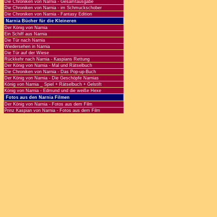
Die Chroniken von Narnia - Gesamtausgabe
Die Chroniken von Narnia - im Schmuckschober
Die Chroniken von Narnia - Fantasy Edition
Narnia Bücher für die Kleineren
Der König von Narnia
Ein Schiff aus Narnia
Die Tür nach Narnia
Wiedersehen in Narnia
Die Tür auf der Wiese
Rückkehr nach Narnia - Kaspians Rettung
Der König von Narnia - Mal und Rätselbuch
Die Chroniken von Narnia - Das Pop-up-Buch
Der König von Narnia - Die Geschöpfe Narnias
König von Narnia _ Spiel + Rätselbuch + Gelstift
König von Narnia - Edmund und die weiße Hexe
Fotos aus den Narnia Filmen
Der König von Narnia - Fotos aus dem Film
Prinz Kaspian von Narnia - Fotos aus dem Film