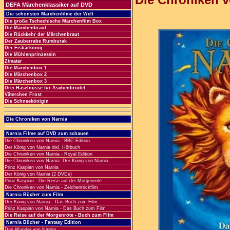
DEFA Märchenklassiker auf DVD
Die schönsten Märchenfilme der Welt
Die große Tschechische Märchenfilm Box
Die Märchenbraut
Die Rückkehr der Märchenbraut
Der Zauberrabe Rumburak
Der Eisbärkönig
Die Mühlenprinzessin
Zimatar
Die Märchenbox 1
Die Märchenbox 2
Die Märchenbox 3
Drei Haselnüsse für Aschenbrödel
Väterchen Frost
Die Schneekönigin
Die Chroniken von Narnia
Narnia Filme auf DVD zum schauen
Die Chroniken von Narnia - BBC Edition
Der König von Narnia inkl. Hörbuch
Die Chroniken von Narnia - Royal Edition
Die Chroniken von Narnia: Der König von Narnia
Prinz Kaspian von Narnia
Der König von Narnia (2 DVDs)
Prinz Kaspian - Die Reise auf der Morgenröte
Die Chroniken von Narnia - Zeichentrickfilm
Narnia Bücher zum Film
Der König von Narnia - Das Buch zum Film
Prinz Kaspian von Narnia - Das Buch zum Film
Die Reise auf der Morgenröte - Buch zum Film
Narnia Bücher - Fantasy Edition
Das Wunder von Narnia