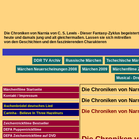
Die Chroniken von Narnia von C. S. Lewis - Dieser Fantasy-Zyklus begeistert
heute und damals jung und alt gleichermaßen. Lassen sie sich mitreißen
von den Geschichten und den faszinierenden Charakteren
DDR TV Archiv
Russische Märchen
Tschechische Mä
Märchen Neuerscheinungen 2008
Märchen 2009
Märchenfilme 
Musical - Dr
Die Chroniken von Nar
Märchenfilme Startseite
Kontakt / Impressum
Die Chroniken von Nar
Aschenbrödel deutsches Lied
Die Chroniken von Nar
Carinha - Believe In Three Hazelnuts
Zeichentrickfilme Bestseller
DEFA Puppentrickfilme
DEFA Zeichentrickfilme auf DVD
Die Chroniken 