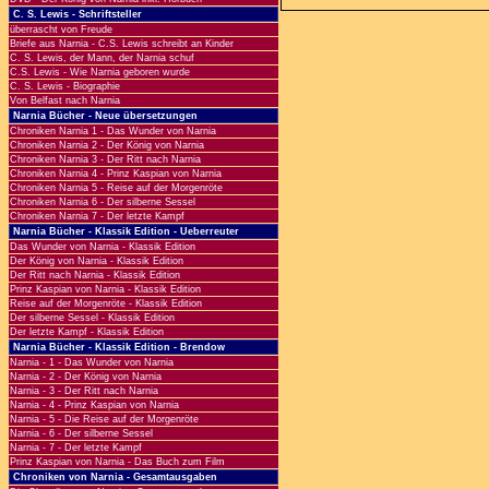
C. S. Lewis - Schriftsteller
überrascht von Freude
Briefe aus Narnia - C.S. Lewis schreibt an Kinder
C. S. Lewis, der Mann, der Narnia schuf
C.S. Lewis - Wie Narnia geboren wurde
C. S. Lewis - Biographie
Von Belfast nach Narnia
Narnia Bücher - Neue übersetzungen
Chroniken Narnia 1 - Das Wunder von Narnia
Chroniken Narnia 2 - Der König von Narnia
Chroniken Narnia 3 - Der Ritt nach Narnia
Chroniken Narnia 4 - Prinz Kaspian von Narnia
Chroniken Narnia 5 - Reise auf der Morgenröte
Chroniken Narnia 6 - Der silberne Sessel
Chroniken Narnia 7 - Der letzte Kampf
Narnia Bücher - Klassik Edition - Ueberreuter
Das Wunder von Narnia - Klassik Edition
Der König von Narnia - Klassik Edition
Der Ritt nach Narnia - Klassik Edition
Prinz Kaspian von Narnia - Klassik Edition
Reise auf der Morgenröte - Klassik Edition
Der silberne Sessel - Klassik Edition
Der letzte Kampf - Klassik Edition
Narnia Bücher - Klassik Edition - Brendow
Narnia - 1 - Das Wunder von Narnia
Narnia - 2 - Der König von Narnia
Narnia - 3 - Der Ritt nach Narnia
Narnia - 4 - Prinz Kaspian von Narnia
Narnia - 5 - Die Reise auf der Morgenröte
Narnia - 6 - Der silberne Sessel
Narnia - 7 - Der letzte Kampf
Prinz Kaspian von Narnia - Das Buch zum Film
Chroniken von Narnia - Gesamtausgaben