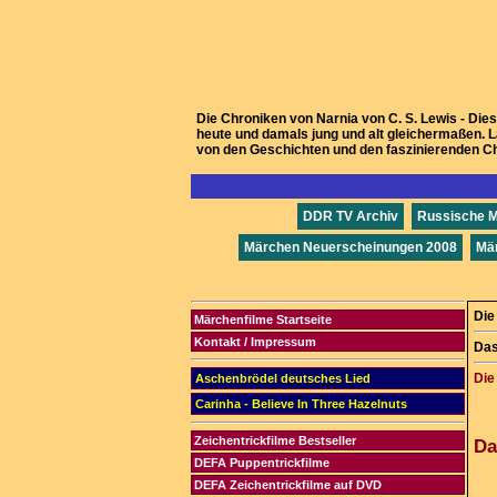
Die Chroniken von Narnia von C. S. Lewis - Die
heute und damals jung und alt gleichermaßen. L
von den Geschichten und den faszinierenden C
DDR TV Archiv
Russische 
Märchen Neuerscheinungen 2008
Mä
Die
Märchenfilme Startseite
Kontakt / Impressum
Das
Die
Aschenbrödel deutsches Lied
Carinha - Believe In Three Hazelnuts
Zeichentrickfilme Bestseller
Da
DEFA Puppentrickfilme
DEFA Zeichentrickfilme auf DVD