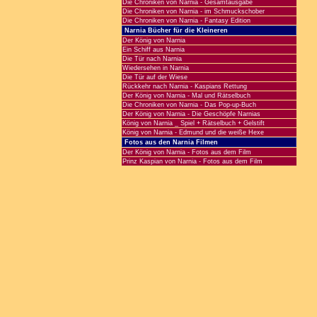
Die Chroniken von Narnia - Gesamtausgabe
Die Chroniken von Narnia - im Schmuckschober
Die Chroniken von Narnia - Fantasy Edition
Narnia Bücher für die Kleineren
Der König von Narnia
Ein Schiff aus Narnia
Die Tür nach Narnia
Wiedersehen in Narnia
Die Tür auf der Wiese
Rückkehr nach Narnia - Kaspians Rettung
Der König von Narnia - Mal und Rätselbuch
Die Chroniken von Narnia - Das Pop-up-Buch
Der König von Narnia - Die Geschöpfe Narnias
König von Narnia _ Spiel + Rätselbuch + Gelstift
König von Narnia - Edmund und die weiße Hexe
Fotos aus den Narnia Filmen
Der König von Narnia - Fotos aus dem Film
Prinz Kaspian von Narnia - Fotos aus dem Film