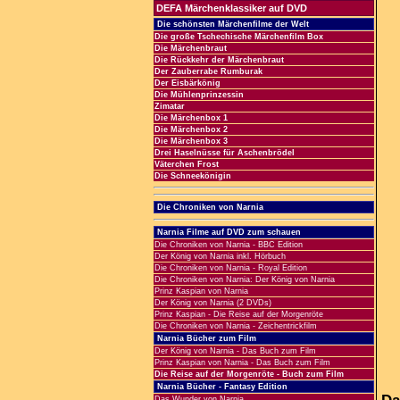
DEFA Märchenklassiker auf DVD
Die schönsten Märchenfilme der Welt
Die große Tschechische Märchenfilm Box
Die Märchenbraut
Die Rückkehr der Märchenbraut
Der Zauberrabe Rumburak
Der Eisbärkönig
Die Mühlenprinzessin
Zimatar
Die Märchenbox 1
Die Märchenbox 2
Die Märchenbox 3
Drei Haselnüsse für Aschenbrödel
Väterchen Frost
Die Schneekönigin
Die Chroniken von Narnia
Narnia Filme auf DVD zum schauen
Die Chroniken von Narnia - BBC Edition
Der König von Narnia inkl. Hörbuch
Die Chroniken von Narnia - Royal Edition
Die Chroniken von Narnia: Der König von Narnia
Prinz Kaspian von Narnia
Der König von Narnia (2 DVDs)
Prinz Kaspian - Die Reise auf der Morgenröte
Die Chroniken von Narnia - Zeichentrickfilm
Narnia Bücher zum Film
Der König von Narnia - Das Buch zum Film
Prinz Kaspian von Narnia - Das Buch zum Film
Die Reise auf der Morgenröte - Buch zum Film
Narnia Bücher - Fantasy Edition
Das Wunder von Narnia