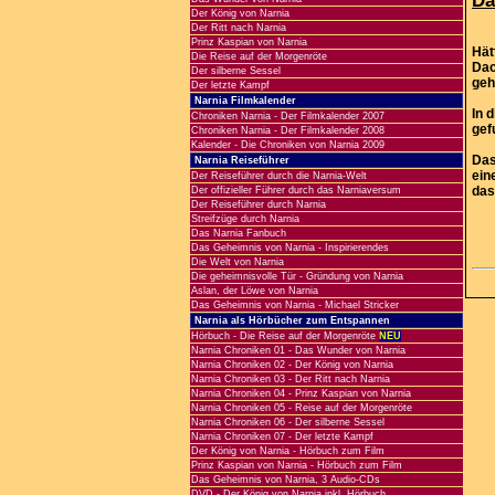
Da
Der König von Narnia
Der Ritt nach Narnia
Prinz Kaspian von Narnia
Hät
Die Reise auf der Morgenröte
Dac
Der silberne Sessel
geh
Der letzte Kampf
Narnia Filmkalender
In 
Chroniken Narnia - Der Filmkalender 2007
gef
Chroniken Narnia - Der Filmkalender 2008
Kalender - Die Chroniken von Narnia 2009
Das
Narnia Reiseführer
ein
Der Reiseführer durch die Narnia-Welt
das
Der offizieller Führer durch das Narniaversum
Der Reiseführer durch Narnia
Streifzüge durch Narnia
Das Narnia Fanbuch
Das Geheimnis von Narnia - Inspirierendes
Die Welt von Narnia
Die geheimnisvolle Tür - Gründung von Narnia
Aslan, der Löwe von Narnia
Das Geheimnis von Narnia - Michael Stricker
Narnia als Hörbücher zum Entspannen
Hörbuch - Die Reise auf der Morgenröte
NEU
Narnia Chroniken 01 - Das Wunder von Narnia
Narnia Chroniken 02 - Der König von Narnia
Narnia Chroniken 03 - Der Ritt nach Narnia
Narnia Chroniken 04 - Prinz Kaspian von Narnia
Narnia Chroniken 05 - Reise auf der Morgenröte
Narnia Chroniken 06 - Der silberne Sessel
Narnia Chroniken 07 - Der letzte Kampf
Der König von Narnia - Hörbuch zum Film
Prinz Kaspian von Narnia - Hörbuch zum Film
Das Geheimnis von Narnia, 3 Audio-CDs
DVD - Der König von Narnia inkl. Hörbuch