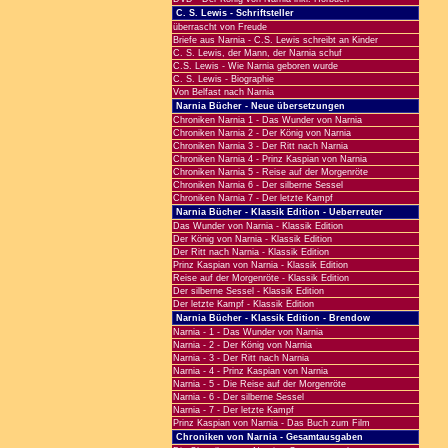
C. S. Lewis - Schriftsteller
überrascht von Freude
Briefe aus Narnia - C.S. Lewis schreibt an Kinder
C. S. Lewis, der Mann, der Narnia schuf
C.S. Lewis - Wie Narnia geboren wurde
C. S. Lewis - Biographie
Von Belfast nach Narnia
Narnia Bücher - Neue übersetzungen
Chroniken Narnia 1 - Das Wunder von Narnia
Chroniken Narnia 2 - Der König von Narnia
Chroniken Narnia 3 - Der Ritt nach Narnia
Chroniken Narnia 4 - Prinz Kaspian von Narnia
Chroniken Narnia 5 - Reise auf der Morgenröte
Chroniken Narnia 6 - Der silberne Sessel
Chroniken Narnia 7 - Der letzte Kampf
Narnia Bücher - Klassik Edition - Ueberreuter
Das Wunder von Narnia - Klassik Edition
Der König von Narnia - Klassik Edition
Der Ritt nach Narnia - Klassik Edition
Prinz Kaspian von Narnia - Klassik Edition
Reise auf der Morgenröte - Klassik Edition
Der silberne Sessel - Klassik Edition
Der letzte Kampf - Klassik Edition
Narnia Bücher - Klassik Edition - Brendow
Narnia - 1 - Das Wunder von Narnia
Narnia - 2 - Der König von Narnia
Narnia - 3 - Der Ritt nach Narnia
Narnia - 4 - Prinz Kaspian von Narnia
Narnia - 5 - Die Reise auf der Morgenröte
Narnia - 6 - Der silberne Sessel
Narnia - 7 - Der letzte Kampf
Prinz Kaspian von Narnia - Das Buch zum Film
Chroniken von Narnia - Gesamtausgaben