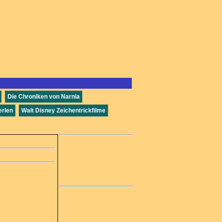
Die Chroniken von Narnia
rlen
Walt Disney Zeichentrickfilme