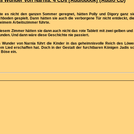
s Wunder von Narnia. 4 CDs [Audiobook] (Audio CD)
te es nicht den ganzen Sommer geregnet, hätten Polly und Digory ganz si
hboden gespielt. Dann hätten sie auch die verborgene Tür nicht entdeckt, d
eimem Arbeitszimmer führte.
diesem Zimmer hätten sie dann auch nicht das rote Tablett mit zwei gelben und
unden. Und dann wäre diese Geschichte nie passiert.
 Wunder von Narnia führt die Kinder in das geheimnisvolle Reich des Löwen
em Lied erschaffen hat. Doch in der Gestalt der furchtbaren Königen Jadis sch
 Böse ein.