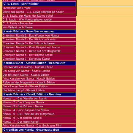
C. S. Lewis - Schriftsteller
überrascht von Freude
Briefe aus Narnia - C.S. Lewis schreibt an Kinder
C. S. Lewis, der Mann, der Narnia schuf
C.S. Lewis - Wie Narnia geboren wurde
C. S. Lewis - Biographie
Von Belfast nach Narnia
Narnia Bücher - Neue übersetzungen
Chroniken Narnia 1 - Das Wunder von Narnia
Chroniken Narnia 2 - Der König von Narnia
Chroniken Narnia 3 - Der Ritt nach Narnia
Chroniken Narnia 4 - Prinz Kaspian von Narnia
Chroniken Narnia 5 - Reise auf der Morgenröte
Chroniken Narnia 6 - Der silberne Sessel
Chroniken Narnia 7 - Der letzte Kampf
Narnia Bücher - Klassik Edition - Ueberreuter
Das Wunder von Narnia - Klassik Edition
Der König von Narnia - Klassik Edition
Der Ritt nach Narnia - Klassik Edition
Prinz Kaspian von Narnia - Klassik Edition
Reise auf der Morgenröte - Klassik Edition
Der silberne Sessel - Klassik Edition
Der letzte Kampf - Klassik Edition
Narnia Bücher - Klassik Edition - Brendow
Narnia - 1 - Das Wunder von Narnia
Narnia - 2 - Der König von Narnia
Narnia - 3 - Der Ritt nach Narnia
Narnia - 4 - Prinz Kaspian von Narnia
Narnia - 5 - Die Reise auf der Morgenröte
Narnia - 6 - Der silberne Sessel
Narnia - 7 - Der letzte Kampf
Prinz Kaspian von Narnia - Das Buch zum Film
Chroniken von Narnia - Gesamtausgaben