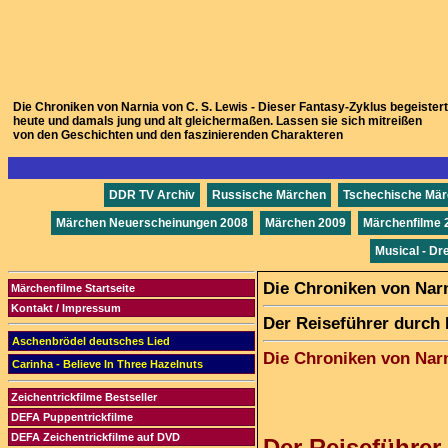
Die Chroniken von Narnia von C. S. Lewis - Dieser Fantasy-Zyklus begeistert
heute und damals jung und alt gleichermaßen. Lassen sie sich mitreißen
von den Geschichten und den faszinierenden Charakteren
DDR TV Archiv
Russische Märchen
Tschechische Mä
Märchen Neuerscheinungen 2008
Märchen 2009
Märchenfilme 
Musical - Dr
Die Chroniken von Nar
Märchenfilme Startseite
Kontakt / Impressum
Der Reiseführer durch
Aschenbrödel deutsches Lied
Die Chroniken von Nar
Carinha - Believe In Three Hazelnuts
Zeichentrickfilme Bestseller
DEFA Puppentrickfilme
DEFA Zeichentrickfilme auf DVD
Der Reiseführer