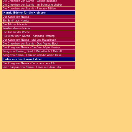
Die Chroniken von Narnia - Gesamtausgabe
Die Chroniken von Narnia - im Schmuckschober
Die Chroniken von Narnia - Fantasy Edition
Narnia Bücher für die Kleineren
Der König von Narnia
Ein Schiff aus Narnia
Die Tür nach Narnia
Wiedersehen in Narnia
Die Tür auf der Wiese
Rückkehr nach Narnia - Kaspians Rettung
Der König von Narnia - Mal und Rätselbuch
Die Chroniken von Narnia - Das Pop-up-Buch
Der König von Narnia - Die Geschöpfe Narnias
König von Narnia _ Spiel + Rätselbuch + Gelstift
König von Narnia - Edmund und die weiße Hexe
Fotos aus den Narnia Filmen
Der König von Narnia - Fotos aus dem Film
Prinz Kaspian von Narnia - Fotos aus dem Film