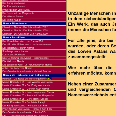
Der König von Narnia
Der Ritt nach Narnia
Prinz Kaspian von Narnia
Unzählige Menschen in 
Die Reise auf der Morgenröte
Der silberne Sessel
in dem siebenbändigen
Der letzte Kampf
Ein Werk, das auch Ja
Narnia Filmkalender
Chroniken Narnia - Der Filmkalender 2007
immer die Menschen fas
Chroniken Narnia - Der Filmkalender 2008
Kalender - Die Chroniken von Narnia 2009
Narnia Reiseführer
Für alle jene, die bei
Der Reiseführer durch die Narnia-Welt
Der offizieller Führer durch das Narniaversum
wurden, oder deren Se
Der Reiseführer durch Narnia
des Löwen Aslans wan
Streifzüge durch Narnia
Das Narnia Fanbuch
zusammengestellt.
Das Geheimnis von Narnia - Inspirierendes
Die Welt von Narnia
Die geheimnisvolle Tür - Gründung von Narnia
Wer mehr über die v
Aslan, der Löwe von Narnia
Das Geheimnis von Narnia - Michael Stricker
erfahren möchte, kommt
Narnia als Hörbücher zum Entspannen
Hörbuch - Die Reise auf der Morgenröte
NEU
Narnia Chroniken 01 - Das Wunder von Narnia
Neben einer Zusammenf
Narnia Chroniken 02 - Der König von Narnia
und vergleichenden C
Narnia Chroniken 03 - Der Ritt nach Narnia
Narnia Chroniken 04 - Prinz Kaspian von Narnia
Namensverzeichnis ent
Narnia Chroniken 05 - Reise auf der Morgenröte
Narnia Chroniken 06 - Der silberne Sessel
Narnia Chroniken 07 - Der letzte Kampf
Der König von Narnia - Hörbuch zum Film
Prinz Kaspian von Narnia - Hörbuch zum Film
Das Geheimnis von Narnia, 3 Audio-CDs
DVD - Der König von Narnia inkl. Hörbuch