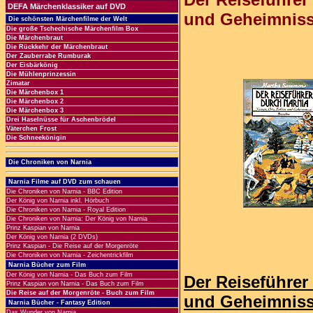
DEFA Märchenklassiker auf DVD
und Geheimnis
Die schönsten Märchenfilme der Welt
Die große Tschechische Märchenfilm Box
Die Märchenbraut
Die Rückkehr der Märchenbraut
Der Zauberrabe Rumburak
Der Eisbärkönig
Die Mühlenprinzessin
Zimatar
Die Märchenbox 1
Die Märchenbox 2
Die Märchenbox 3
Drei Haselnüsse für Aschenbrödel
Väterchen Frost
Die Schneekönigin
Die Chroniken von Narnia
Narnia Filme auf DVD zum schauen
Die Chroniken von Narnia - BBC Edition
Der König von Narnia inkl. Hörbuch
Die Chroniken von Narnia - Royal Edition
Die Chroniken von Narnia: Der König von Narnia
Prinz Kaspian von Narnia
Der König von Narnia (2 DVDs)
Prinz Kaspian - Die Reise auf der Morgenröte
Die Chroniken von Narnia - Zeichentrickfilm
Narnia Bücher zum Film
Der König von Narnia - Das Buch zum Film
Der Reiseführer
Prinz Kaspian von Narnia - Das Buch zum Film
Die Reise auf der Morgenröte - Buch zum Film
und Geheimnis
Narnia Bücher - Fantasy Edition
Das Wunder von Narnia