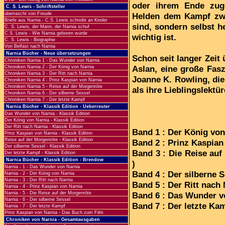
oder ihrem Ende zuge
C. S. Lewis - Schriftsteller
überrascht von Freude
Helden dem Kampf zwis
Briefe aus Narnia - C.S. Lewis schreibt an Kinder
sind, sondern selbst h
C. S. Lewis, der Mann, der Narnia schuf
C.S. Lewis - Wie Narnia geboren wurde
wichtig ist.
C. S. Lewis - Biographie
Von Belfast nach Narnia
Narnia Bücher - Neue übersetzungen
Schon seit langer Zeit
Chroniken Narnia 1 - Das Wunder von Narnia
Aslan, eine große Fasz
Chroniken Narnia 2 - Der König von Narnia
Chroniken Narnia 3 - Der Ritt nach Narnia
Joanne K. Rowling, die
Chroniken Narnia 4 - Prinz Kaspian von Narnia
Chroniken Narnia 5 - Reise auf der Morgenröte
als ihre Lieblingslektü
Chroniken Narnia 6 - Der silberne Sessel
Chroniken Narnia 7 - Der letzte Kampf
Narnia Bücher - Klassik Edition - Ueberreuter
Das Wunder von Narnia - Klassik Edition
Der König von Narnia - Klassik Edition
Der Ritt nach Narnia - Klassik Edition
Band 1 : Der König von
Prinz Kaspian von Narnia - Klassik Edition
Reise auf der Morgenröte - Klassik Edition
Band 2 : Prinz Kaspian
Der silberne Sessel - Klassik Edition
Band 3 : Die Reise auf
Der letzte Kampf - Klassik Edition
Narnia Bücher - Klassik Edition - Brendow
)
Narnia - 1 - Das Wunder von Narnia
Band 4 : Der silberne S
Narnia - 2 - Der König von Narnia
Narnia - 3 - Der Ritt nach Narnia
Band 5 : Der Ritt nach
Narnia - 4 - Prinz Kaspian von Narnia
Narnia - 5 - Die Reise auf der Morgenröte
Band 6 : Das Wunder v
Narnia - 6 - Der silberne Sessel
Band 7 : Der letzte Kam
Narnia - 7 - Der letzte Kampf
Prinz Kaspian von Narnia - Das Buch zum Film
Chroniken von Narnia - Gesamtausgaben