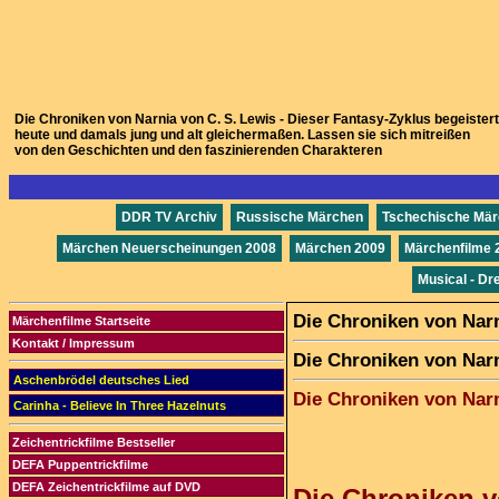
Die Chroniken von Narnia von C. S. Lewis - Dieser Fantasy-Zyklus begeistert
heute und damals jung und alt gleichermaßen. Lassen sie sich mitreißen
von den Geschichten und den faszinierenden Charakteren
DDR TV Archiv
Russische Märchen
Tschechische Mä
Märchen Neuerscheinungen 2008
Märchen 2009
Märchenfilme 
Musical - Dr
Die Chroniken von Nar
Märchenfilme Startseite
Kontakt / Impressum
Die Chroniken von Nar
Aschenbrödel deutsches Lied
Die Chroniken von Nar
Carinha - Believe In Three Hazelnuts
Zeichentrickfilme Bestseller
DEFA Puppentrickfilme
DEFA Zeichentrickfilme auf DVD
Die Chroniken v