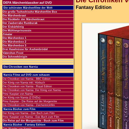
DEFA Märchenklassiker auf DVD
Fantasy Edition
Die schönsten Märchenfilme der Welt
Die große Tschechische Märchenfilm Box
Die Märchenbraut
Die Rückkehr der Märchenbraut
Der Zauberrabe Rumburak
Der Eisbärkönig
Die Mühlenprinzessin
Zimatar
Die Märchenbox 1
Die Märchenbox 2
Die Märchenbox 3
Drei Haselnüsse für Aschenbrödel
Väterchen Frost
Die Schneekönigin
Die Chroniken von Narnia
Narnia Filme auf DVD zum schauen
Die Chroniken von Narnia - BBC Edition
Der König von Narnia inkl. Hörbuch
Die Chroniken von Narnia - Royal Edition
Die Chroniken von Narnia: Der König von Narnia
Prinz Kaspian von Narnia
Der König von Narnia (2 DVDs)
Prinz Kaspian - Die Reise auf der Morgenröte
Die Chroniken von Narnia - Zeichentrickfilm
Narnia Bücher zum Film
Der König von Narnia - Das Buch zum Film
Prinz Kaspian von Narnia - Das Buch zum Film
Die Reise auf der Morgenröte - Buch zum Film
Narnia Bücher - Fantasy Edition
Das Wunder von Narnia