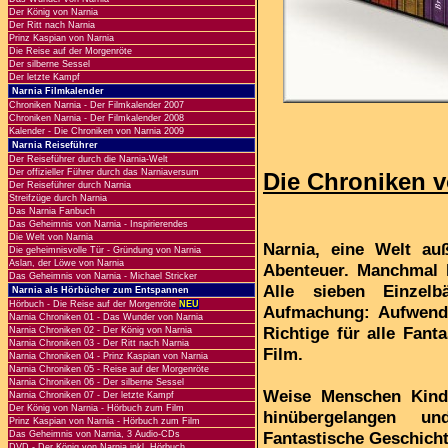
Der König von Narnia
Der Ritt nach Narnia
Prinz Kaspian von Narnia
Die Reise auf der Morgenröte
Der silberne Sessel
Der letzte Kampf
Narnia Filmkalender
Chroniken Narnia - Der Filmkalender 2007
Chroniken Narnia - Der Filmkalender 2008
Kalender - Die Chroniken von Narnia 2009
Narnia Reiseführer
Der Reiseführer durch die Narnia-Welt
Der offizieller Führer durch das Narniaversum
Die Chroniken v
Der Reiseführer durch Narnia
Streifzüge durch Narnia
Das Narnia Fanbuch
Das Geheimnis von Narnia - Inspirierendes
Die Welt von Narnia
Narnia, eine Welt auß
Die geheimnisvolle Tür - Gründung von Narnia
Aslan, der Löwe von Narnia
Abenteuer. Manchmal 
Das Geheimnis von Narnia - Michael Stricker
Alle sieben Einzelb
Narnia als Hörbücher zum Entspannen
Hörbuch - Die Reise auf der Morgenröte
NEU
Aufmachung: Aufwendi
Narnia Chroniken 01 - Das Wunder von Narnia
Richtige für alle Fan
Narnia Chroniken 02 - Der König von Narnia
Narnia Chroniken 03 - Der Ritt nach Narnia
Film.
Narnia Chroniken 04 - Prinz Kaspian von Narnia
Narnia Chroniken 05 - Reise auf der Morgenröte
Narnia Chroniken 06 - Der silberne Sessel
Weise Menschen Kinde
Narnia Chroniken 07 - Der letzte Kampf
Der König von Narnia - Hörbuch zum Film
hinübergelangen un
Prinz Kaspian von Narnia - Hörbuch zum Film
Fantastische Geschicht
Das Geheimnis von Narnia, 3 Audio-CDs
DVD - Der König von Narnia inkl. Hörbuch