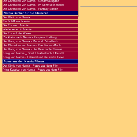
Die Chroniken von Narnia - Gesamtausgabe
Die Chroniken von Narnia - im Schmuckschober
Die Chroniken von Narnia - Fantasy Edition
Narnia Bücher für die Kleineren
Der König von Narnia
Ein Schiff aus Narnia
Die Tür nach Narnia
Wiedersehen in Narnia
Die Tür auf der Wiese
Rückkehr nach Narnia - Kaspians Rettung
Der König von Narnia - Mal und Rätselbuch
Die Chroniken von Narnia - Das Pop-up-Buch
Der König von Narnia - Die Geschöpfe Narnias
König von Narnia _ Spiel + Rätselbuch + Gelstift
König von Narnia - Edmund und die weiße Hexe
Fotos aus den Narnia Filmen
Der König von Narnia - Fotos aus dem Film
Prinz Kaspian von Narnia - Fotos aus dem Film