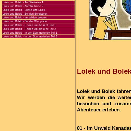
Lolek und Bolek - Auf Weltreise 1
Lolek und Bolek - Auf Weltreise 2
Lolek und Bolek - Spass und Spiele
Lolek und Bolek - Bei den Bergleuten
Lolek und Bolek - Im Wilden Westen
Lolek und Bolek - Bei der Olympiade
Lolek und Bolek - Reisen um die Welt Teil 1
Lolek und Bolek - Reisen um die Welt Teil 2
Lolek und Bolek - In den Sommerferien Teil 1
Lolek und Bolek - In den Sommerferien Teil 2
Lolek und Bolek 
Lolek und Bolek fahren
Wir werden die weite
besuchen und zusamm
Abenteuer erleben.
01 - Im Urwald Kanada