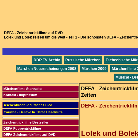
DEFA - Zeichentrickfilme auf DVD
Lolek und Bolek reisen um die Welt - Teil 1 - Die schönsten DEFA - Zeichentr
DDR TV Archiv
Russische Märchen
Tschechische Mä
Märchen Neuerscheinungen 2008
Märchen 2009
Märchenfilme 
Musical - Dr
DEFA - Zeichentrickfilm
Märchenfilme Startseite
Zeiten
Kontakt / Impressum
DEFA - Zeichentrickfil
Aschenbrödel deutsches Lied
Carinha - Believe In Three Hazelnuts
Zeichentrickfilme Bestseller
DEFA Puppentrickfilme
Lolek und Bolek 
DEFA Zeichentrickfilme auf DVD