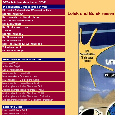
DEFA Märchenklassiker auf DVD
Die schönsten Märchenfilme der Welt
Die große Tschechische Märchenfilm Box
Lolek und Bolek reisen 
Die Märchenbraut
Die Rückkehr der Märchenbraut
Der Zauberrabe Rumburak
Der Eisbärkönig
Die Mühlenprinzessin
Zimatar
Die Märchenbox 1
Die Märchenbox 2
Die Märchenbox 3
Drei Haselnüsse für Aschenbrödel
Väterchen Frost
Die Schneekönigin
DEFA-Zeichentrickfilme auf DVD
Hase und Wolf
Arthur der Engel
Der Scherenschnitt
Märchenpaket - Frau Holle
Märchenpaket - Schneewittchen
Märchenpaket - Die goldene Gans
Märchenpaket - König Drosselbart
Adolars phantastische Abenteuer Vol.1
Adolars phantastische Abenteuer Vol.2
Adolars phantastische Abenteuer Vol.3
Adolars phantastische Abenteuer - Collection
Die schönsten russischen Zeichentrickmärchen
Lolek und Bolek
Lolek und Bolek - Teil 1
Lolek und Bolek - Teil 2