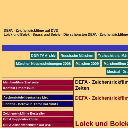
DEFA - Zeichentrickfilme auf DVD
Lolek und Bolek - Spass und Spiele - Die schönsten DEFA - Zeichentrickfilm
DDR TV Archiv
Russische Märchen
Tschechische Mä
Märchen Neuerscheinungen 2008
Märchen 2009
Märchenfilme 
Musical - Dr
DEFA - Zeichentrickfilm
Märchenfilme Startseite
Zeiten
Kontakt / Impressum
DEFA - Zeichentrickfil
Aschenbrödel deutsches Lied
Carinha - Believe In Three Hazelnuts
Zeichentrickfilme Bestseller
DEFA Puppentrickfilme
Lolek und Bolek
DEFA Zeichentrickfilme auf DVD