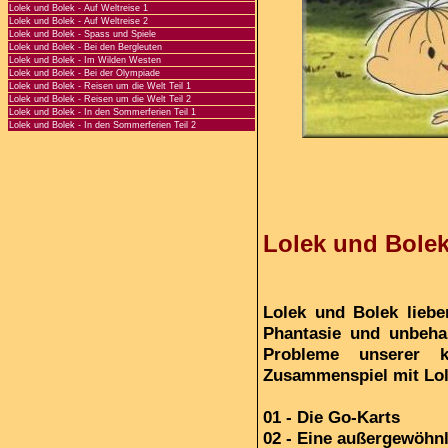
Lolek und Bolek - Auf Weltreise 1
Lolek und Bolek - Auf Weltreise 2
Lolek und Bolek - Spass und Spiele
Lolek und Bolek - Bei den Bergleuten
Lolek und Bolek - Im Wilden Westen
Lolek und Bolek - Bei der Olympiade
Lolek und Bolek - Reisen um die Welt Teil 1
Lolek und Bolek - Reisen um die Welt Teil 2
Lolek und Bolek - In den Sommerferien Teil 1
Lolek und Bolek - In den Sommerferien Teil 2
Lolek und Bolek
Lolek und Bolek liebe
Phantasie und unbehal
Probleme unserer 
Zusammenspiel mit Lol
01 - Die Go-Karts
02 - Eine außergewöhn