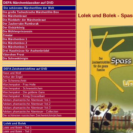
DEFA Märchenklassiker auf DVD
Die schönsten Märchenfilme der Welt
Die große Tschechische Märchenfilm Box
Lolek und Bolek - Spas
Die Märchenbraut
Die Rückkehr der Märchenbraut
Der Zauberrabe Rumburak
Der Eisbärkönig
Die Mühlenprinzessin
Zimatar
Die Märchenbox 1
Die Märchenbox 2
Die Märchenbox 3
Drei Haselnüsse für Aschenbrödel
Väterchen Frost
Die Schneekönigin
DEFA-Zeichentrickfilme auf DVD
Hase und Wolf
Arthur der Engel
Der Scherenschnitt
Märchenpaket - Frau Holle
Märchenpaket - Schneewittchen
Märchenpaket - Die goldene Gans
Märchenpaket - König Drosselbart
Adolars phantastische Abenteuer Vol.1
Adolars phantastische Abenteuer Vol.2
Adolars phantastische Abenteuer Vol.3
Adolars phantastische Abenteuer - Collection
Die schönsten russischen Zeichentrickmärchen
Lolek und Bolek
Lolek und Bolek - Teil 1
Lolek und Bolek - Teil 2