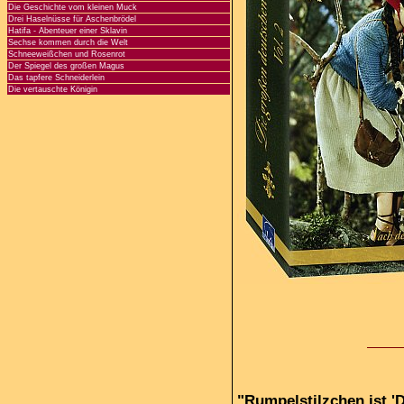
Die Geschichte vom kleinen Muck
Drei Haselnüsse für Aschenbrödel
Hatifa - Abenteuer einer Sklavin
Sechse kommen durch die Welt
Schneeweißchen und Rosenrot
Der Spiegel des großen Magus
Das tapfere Schneiderlein
Die vertauschte Königin
"Rumpelstilzchen ist 