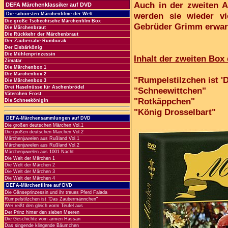
Auch in der zweiten 
DEFA Märchenklassiker auf DVD
werden sie wieder v
Die schönsten Märchenfilme der Welt
Die große Tschechische Märchenfilm Box
Gebrüder Grimm erwar
Die Märchenbraut
Die Rückkehr der Märchenbraut
Der Zauberrabe Rumburak
Der Eisbärkönig
Die Mühlenprinzessin
Inhalt der zweiten Box
Zimatar
Die Märchenbox 1
Die Märchenbox 2
"Rumpelstilzchen ist 
Die Märchenbox 3
Drei Haselnüsse für Aschenbrödel
"Schneewittchen"
Väterchen Frost
"Rotkäppchen"
Die Schneekönigin
"König Drosselbart"
DEFA-Märchensammlungen auf DVD
Die großen deutschen Märchen Vol.1
Die großen deutschen Märchen Vol.2
Märchenjuwelen aus Rußland Vol.1
Märchenjuwelen aus Rußland Vol.2
Märchenjuwelen aus 1001 Nacht
Die Welt der Märchen 1
Die Welt der Märchen 2
Die Welt der Märchen 3
Die Welt der Märchen 4
DEFA-Märchenfilme auf DVD
Die Gänseprinzessin und ihr treues Pferd Falada
Rumpelstilzchen ist "Das Zaubermännchen"
Wer reißt den gleich vorm Teufel aus
Der Prinz hinter den sieben Meeren
Die Geschichte vom armen Hassan
Das singende klingende Bäumchen