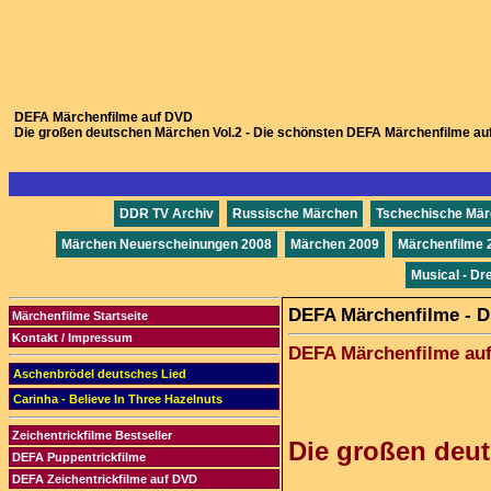
DEFA Märchenfilme auf DVD
Die großen deutschen Märchen Vol.2 - Die schönsten DEFA Märchenfilme a
DDR TV Archiv
Russische Märchen
Tschechische Mä
Märchen Neuerscheinungen 2008
Märchen 2009
Märchenfilme 
Musical - Dr
DEFA Märchenfilme - Di
Märchenfilme Startseite
Kontakt / Impressum
DEFA Märchenfilme auf
Aschenbrödel deutsches Lied
Carinha - Believe In Three Hazelnuts
Zeichentrickfilme Bestseller
Die großen deu
DEFA Puppentrickfilme
DEFA Zeichentrickfilme auf DVD