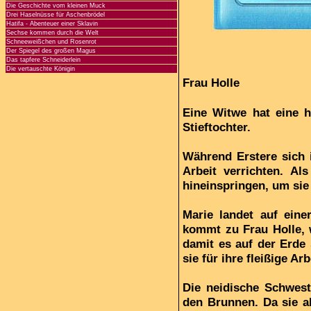
Die Geschichte vom kleinen Muck
Drei Haselnüsse für Aschenbrödel
Hatifa - Abenteuer einer Sklavin
Sechse kommen durch die Welt
Schneeweißchen und Rosenrot
Der Spiegel des großen Magus
Das tapfere Schneiderlein
Die vertauschte Königin
Frau Holle
Eine Witwe hat eine hä
Stieftochter.
Während Erstere sich i
Arbeit verrichten. Al
hineinspringen, um sie
Marie landet auf eine
kommt zu Frau Holle, w
damit es auf der Erde 
sie für ihre fleißige Ar
Die neidische Schweste
den Brunnen. Da sie ab