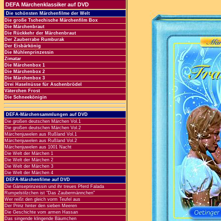
DEFA Märchenklassiker auf DVD
Die schönsten Märchenfilme der Welt
Die große Tschechische Märchenfilm Box
Die Märchenbraut
Die Rückkehr der Märchenbraut
Der Zauberrabe Rumburak
Der Eisbärkönig
Die Mühlenprinzessin
Zimatar
Die Märchenbox 1
Die Märchenbox 2
Die Märchenbox 3
Drei Haselnüsse für Aschenbrödel
Väterchen Frost
Die Schneekönigin
DEFA-Märchensammlungen auf DVD
Die großen deutschen Märchen Vol.1
Die großen deutschen Märchen Vol.2
Märchenjuwelen aus Rußland Vol.1
Märchenjuwelen aus Rußland Vol.2
Märchenjuwelen aus 1001 Nacht
Die Welt der Märchen 1
Die Welt der Märchen 2
Die Welt der Märchen 3
Die Welt der Märchen 4
DEFA-Märchenfilme auf DVD
Die Gänseprinzessin und ihr treues Pferd Falada
Rumpelstilzchen ist "Das Zaubermännchen"
Wer reißt den gleich vorm Teufel aus
Der Prinz hinter den sieben Meeren
Die Geschichte vom armen Hassan
Das singende klingende Bäumchen