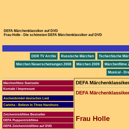
DEFA Märchenklassiker auf DVD
Frau Holle - Die schönsten DEFA Märchenklassiker auf DVD
DDR TV Archiv
Russische Märchen
Tschechische Mä
Märchen Neuerscheinungen 2008
Märchen 2009
Märchenfilme 
Musical - Dr
DEFA Märchenklassiker 
Märchenfilme Startseite
Kontakt / Impressum
DEFA Märchenklassiker
Aschenbrödel deutsches Lied
Carinha - Believe In Three Hazelnuts
Zeichentrickfilme Bestseller
Frau Holle
DEFA Puppentrickfilme
DEFA Zeichentrickfilme auf DVD