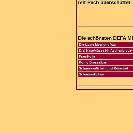
mit Pech überschüttet.
Die schönsten DEFA Mä
Die kleine Meerjungfrau
Drei Haselnüsse für Aschenbrödel
Frau Holle
König Drosselbart
Schneeweißchen und Rosenrot
Schneewittchen