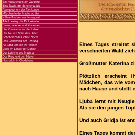
Ein Kuckuckusei am Zarenhof
Eine Nacht mit Scheherezade
Abenteuer mit der Tarnkappe
Märchen in der Nacht erzählt
Kühne Recken aus Nowgorod
Tibul besiegt die Dickwänste
Feuer, Wasser und Posaunen
Die Prinzessin auf der Erbse
Der Neunte Sohn des Hirten
Scheherezades letzte Nacht
Das Geheimnis der Festung
Eines Tages streitet s
Ali Baba und die 40 Räuber
Garib im Lande der Dshinn
verschneiten Wald zieh
Der Lehrling des Medicus
Der Prinz und der Töpfer
Nasreddin in Chodshent
Großmutter Katerina z
Plötzlich erscheint 
Mädchen, das wie vom 
nach Hause und stellt 
Ljuba lernt mit Neugie
Als sie den jungen Töpfe
Und auch Gridja ist en
Eines Tages kommt der 