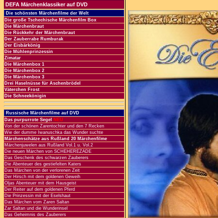
DEFA Märchenklassiker auf DVD
Die schönsten Märchenfilme der Welt
Die große Tschechische Märchenfilm Box
Die Märchenbraut
Die Rückkehr der Märchenbraut
Der Zauberrabe Rumburak
Der Eisbärkönig
Die Mühlenprinzessin
Zimatar
Die Märchenbox 1
Die Märchenbox 2
Die Märchenbox 3
Drei Haselnüsse für Aschenbrödel
Väterchen Frost
Die Schneekönigin
Russische Märchenfilme auf DVD
Das purpurrote Segel
NEU
Von der schönen Zarentochter und den 7 Recken
Wie der dumme Iwanuschka das Wunder suchte
Märchenschätze aus Rußland 20 Märchenfilme
Märchenjuwelen aus Rußland Vol.1 u. Vol.2
Die neuen Märchen von SCHEHEREZADE
Das Geschenk des schwarzen Zauberers
Die Abenteuer des gestiefelten Katers
Das Märchen von der verlorenen Zeit
Der Hirsch mit dem goldenen Geweih
Oljas Abenteuer mit dem Hausgeist
Der Reiter auf dem goldenen Pferd
Die Prinzessin mit der Eselshaut
Das Märchen vom Zaren Saltan
Zar Saltan und die Wunderinsel
Das Geheimnis des Zauberers